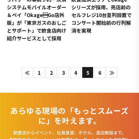
システムモバイルオーダー
シリーズが採用、売店前の
＆ペイ「OkageGo店外
セルフレジ10台並列設置で
版」が「東京ガスのおしご
コンサート開始前の行列解
とサポート」で飲食店向け
消を実現
紹介サービスとして採用
≪
1
2
3
4
5
6
≫
あらゆる現場の「もっとスムーズ
に」を叶えます。
飲食店からイベント、社員食堂、ホテル、温浴施設まで。