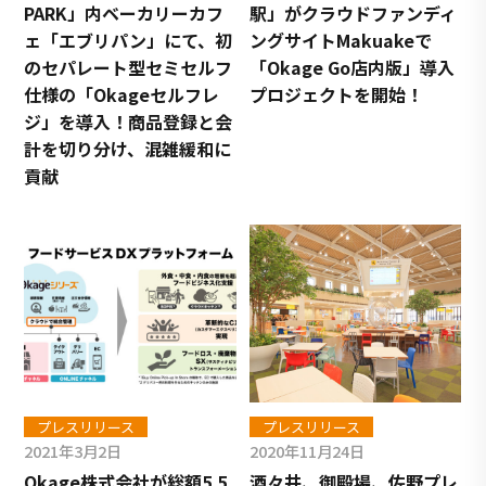
PARK」内ベーカリーカフ
駅」がクラウドファンディ
ェ「エブリパン」にて、初
ングサイトMakuakeで
のセパレート型セミセルフ
「Okage Go店内版」導入
仕様の「Okageセルフレ
プロジェクトを開始！
ジ」を導入！商品登録と会
計を切り分け、混雑緩和に
貢献
プレスリリース
プレスリリース
2021年3月2日
2020年11月24日
Okage株式会社が総額5.5
酒々井、御殿場、佐野プレ