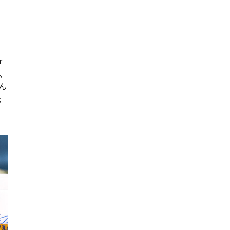
r
、
ん
素