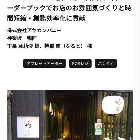
ーダーブックで
お店のお雰囲気づくりと時
間短縮・業務効率化に貢献
株式会社アヤカンパニー
神楽坂 鴨匠
下条 亜莉沙 様、持橋 成（なると） 様
タブレットオーダー
POSレジ
ハンディ